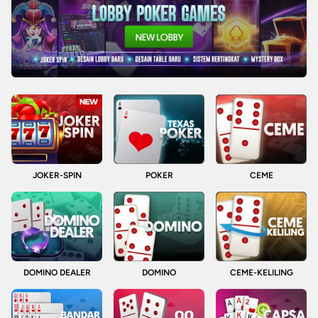
JOKER-SPIN
POKER
CEME
DOMINO DEALER
DOMINO
CEME-KELILING