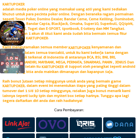
KARTUPOKER
adalah media poker online yang memakai uang asli yang kami sediakan
khusus untuk para pecinta poker online. Dengan beraneka ragam permainan
seperti Texas Poker, Domino Dealer, Bandar Ceme, Ceme Keliling, Dominobet,
Capsa Susun, Bandar Capsa, Blackjack, Omaha, Super10, Superbull, QQspirit,
Slots, IDNLIVE, Togel dan E-SPORT, sportbook, E-lottery dan MM Tangkas.
Hanya dengan 1 akun di situs kami anda sudah bisa bermain semua fitur
permainan di
.
KARTUPOKER
Kami mengutamakan semua member
kenyamanan dan
KARTUPOKER
kemudahan dalam semua transaksi, untuk itu kami bekerja sama dengan
berbagai bank terkenal di indonesia di antaranya BCA, BSI, BNI, BRI,
CIMBNIAGA, MANDIRI, MAYBANK, MEGA, PERMATA, SINARMAS, PANIN , JENIUS Dan
KOSPIN JASA selain itu
di support oleh perangkat seperti android
KARTUPOKER
dan IOS yang bisa anda mainkan dimanapun dan kapanpun saja.
Raih bonus jutaan setiap minggunya untuk anda yang bermain game
, dalam event ini menentukan siapa yang paling tinggi dalam
KARTUPOKER
turnover dari 1 s/d 10 setiap minggunya, rasakan juga bonus menarik kami
lainnya seperti lucky spin dan mysteri box setiap harinya. Tunggu apa lagi
segera daftarkan diri anda dan raih hadiahnya!
Cara Pembayaran: