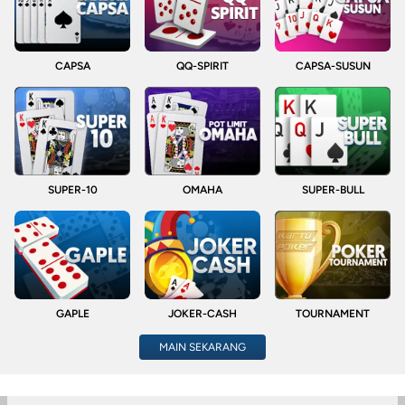
QQ-SPIRIT
CAPSA
CAPSA-SUSUN
SUPER-BULL
SUPER-10
OMAHA
GAPLE
JOKER-CASH
TOURNAMENT
MAIN SEKARANG