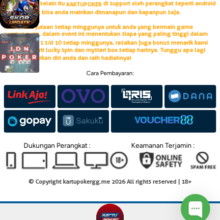
KOSPIN JASA selain itu
di support oleh perangkat seperti android
KARTUPOKER
dan IOS yang bisa anda mainkan dimanapun dan kapanpun saja.
Raih bonus jutaan setiap minggunya untuk anda yang bermain game
, dalam event ini menentukan siapa yang paling tinggi dalam
KARTUPOKER
turnover dari 1 s/d 10 setiap minggunya, rasakan juga bonus menarik kami
lainnya seperti lucky spin dan mysteri box setiap harinya. Tunggu apa lagi
segera daftarkan diri anda dan raih hadiahnya!
Cara Pembayaran:
Dukungan Perangkat :
Keamanan Terjamin :
© Copyright kartupokergg.me 2026 All rights reserved | 18+