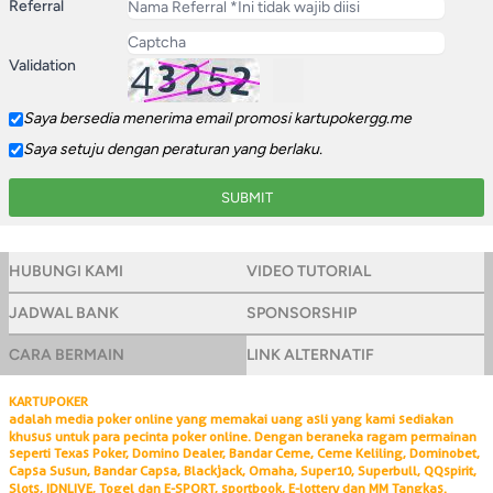
Referral
Validation
Saya bersedia menerima email promosi kartupokergg.me
Saya setuju dengan peraturan yang berlaku.
SUBMIT
HUBUNGI KAMI
VIDEO TUTORIAL
JADWAL BANK
SPONSORSHIP
CARA BERMAIN
LINK ALTERNATIF
KARTUPOKER
adalah media poker online yang memakai uang asli yang kami sediakan
khusus untuk para pecinta poker online. Dengan beraneka ragam permainan
seperti Texas Poker, Domino Dealer, Bandar Ceme, Ceme Keliling, Dominobet,
Capsa Susun, Bandar Capsa, Blackjack, Omaha, Super10, Superbull, QQspirit,
Slots, IDNLIVE, Togel dan E-SPORT, sportbook, E-lottery dan MM Tangkas.