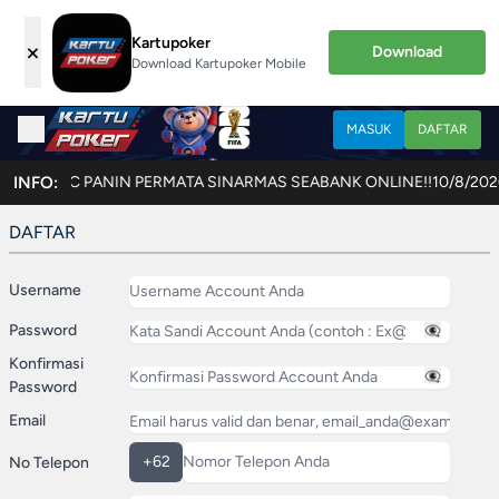
Kartupoker
×
Download
Download Kartupoker Mobile
MASUK
DAFTAR
JENIUS OCBC PANIN PERMATA SINARMAS SEABANK ONLINE!!
INFO:
10/8/202
DAFTAR
Username
Password
👁️‍🗨️
Konfirmasi
👁️‍🗨️
Password
Email
No Telepon