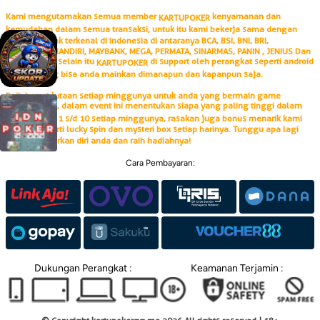
Kami mengutamakan semua member
kenyamanan dan
KARTUPOKER
kemudahan dalam semua transaksi, untuk itu kami bekerja sama dengan
berbagai bank terkenal di indonesia di antaranya BCA, BSI, BNI, BRI,
CIMBNIAGA, MANDIRI, MAYBANK, MEGA, PERMATA, SINARMAS, PANIN , JENIUS Dan
CARA MAIN ESPORT
KOSPIN JASA selain itu
di support oleh perangkat seperti android
KARTUPOKER
dan IOS yang bisa anda mainkan dimanapun dan kapanpun saja.
Raih bonus jutaan setiap minggunya untuk anda yang bermain game
, dalam event ini menentukan siapa yang paling tinggi dalam
KARTUPOKER
turnover dari 1 s/d 10 setiap minggunya, rasakan juga bonus menarik kami
lainnya seperti lucky spin dan mysteri box setiap harinya. Tunggu apa lagi
segera daftarkan diri anda dan raih hadiahnya!
Cara Pembayaran:
CARA MAIN IDNLIVE
Dukungan Perangkat :
Keamanan Terjamin :