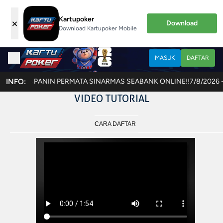
Kartupoker
×
Download
Download Kartupoker Mobile
MASUK
DAFTAR
ENIUS OCBC PANIN PERMATA SINARMAS SEABANK ONLINE!!
INFO:
7/8/2026 
VIDEO TUTORIAL
CARA DAFTAR